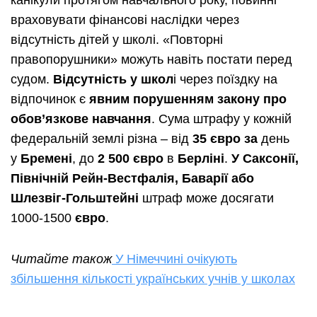
канікули протягом навчального року, повинні
враховувати фінансові наслідки через
відсутність дітей у школі. «Повторні
правопорушники» можуть навіть постати перед
судом.
Відсутність у школ
і через поїздку на
відпочинок є
явним порушенням закону про
обов’язкове навчання
. Сума штрафу у кожній
федеральній землі різна – від
35 євро за
день
у
Бремені
, до
2 500 євро
в
Берліні
.
У Саксонії,
Північній Рейн-Вестфалія, Баварії або
Шлезвіг-Гольштейні
штраф може досягати
1000-1500
євро
.
Читайте також
У Німеччині очікують
збільшення кількості українських учнів у школах