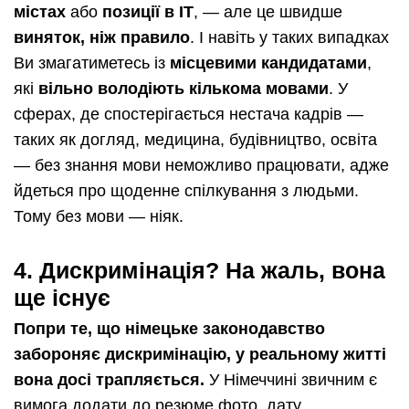
містах
або
позиції в ІТ
, — але це швидше
виняток, ніж правило
. І навіть у таких випадках
Ви змагатиметесь із
місцевими кандидатами
,
які
вільно володіють кількома мовами
. У
сферах, де спостерігається нестача кадрів —
таких як догляд, медицина, будівництво, освіта
— без знання мови неможливо працювати, адже
йдеться про щоденне спілкування з людьми.
Тому без мови — ніяк.
4.
Дискримінація? На жаль, вона
ще існує
Попри те, що німецьке законодавство
забороняє дискримінацію, у реальному житті
вона досі трапляється.
У Німеччині звичним є
вимога додати до резюме фото, дату