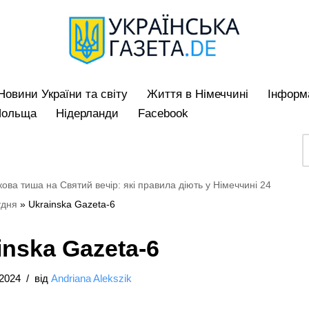
Hовини України та світу
Життя в Німеччині
Iнформа
Польща
Нідерланди
Facebook
ова тиша на Святий вечір: які правила діють у Німеччині 24
удня
»
Ukrainska Gazeta-6
inska Gazeta-6
/2024
від
Andriana Alekszik