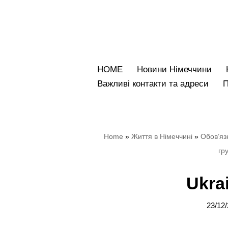
Перейти
до
вмісту
HOME
Новини Німеччини
Bажливі контакти та адреси
Home
»
Життя в Німеччині
»
Обов’язк
гр
Ukra
23/12