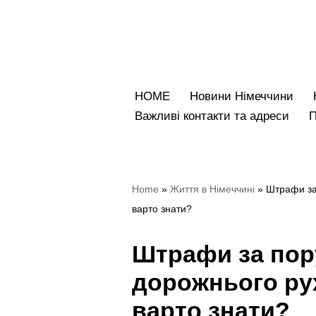
Перейти
до
вмісту
HOME
Новини Німеччини
Bажливі контакти та адреси
Home
»
Життя в Німеччині
»
Штрафи за
варто знати?
Штрафи за пор
дорожнього рух
варто знати?