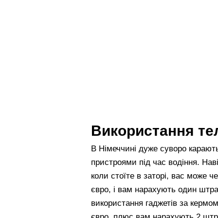
Використання тел
В Німеччині дуже суворо карають
пристроями під час водіння. Нав
коли стоїте в заторі, вас може
євро, і вам нарахують один штр
використання гаджетів за кермом
євро, плюс вам нарахують 2 шт