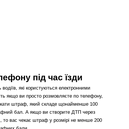
ефону під час їзди
 водіїв, які користуються електронними
іть якщо ви просто розмовляєте по телефону,
 чекати штраф, який складе щонайменше 100
афний бал. А якщо ви створите ДТП через
, то вас чекає штраф у розмірі не менше 200
рафних бали.