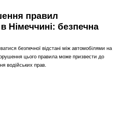
шення правил
в Німеччині
: б
езпечна
ватися безпечної відстані між автомобілями на
порушення цього правила може призвести до
я водійських прав.