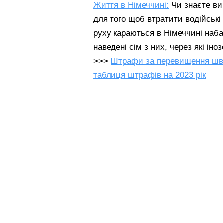
Життя в Німеччині:
Чи знаєте ви
для того щоб втратити водійськ
руху караються в Німеччині наба
наведені сім з них, через які і
>>>
Штрафи за перевищення швид
таблиця штрафів на 2023 рік