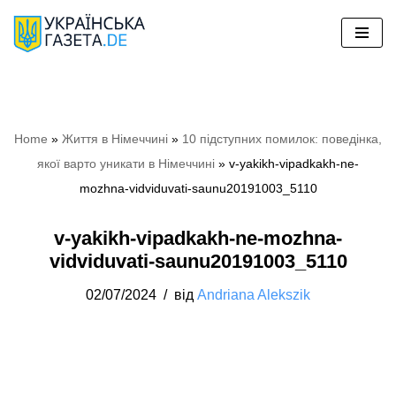
Перейти
до
вмісту
Home
»
Життя в Німеччині
»
10 підступних помилок: поведінка,
якої варто уникати в Німеччині
»
v-yakikh-vipadkakh-ne-
mozhna-vidviduvati-saunu20191003_5110
v-yakikh-vipadkakh-ne-mozhna-
vidviduvati-saunu20191003_5110
02/07/2024
від
Andriana Alekszik