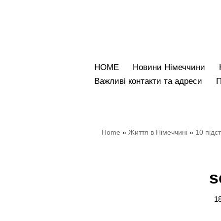
Перейти
до
вмісту
HOME
Новини Німеччини
Bажливі контакти та адреси
Home
»
Життя в Німеччині
»
10 підс
s
18