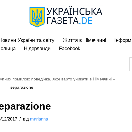
Hовини України та світу
Життя в Німеччині
Iнформа
Польща
Нідерланди
Facebook
тупних помилок: поведінка, якої варто уникати в Німеччині
»
separazione
eparazione
/12/2017
від
marianna