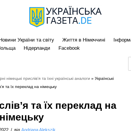
Hовини України та світу
Життя в Німеччині
Iнформа
Польща
Нідерланди
Facebook
ні німецькі прислів’я та їхні українські аналоги
»
Українські
в’я та їх переклад на німецьку
слів’я та їх переклад на
німецьку
/2022
від
Andriana Alekszik