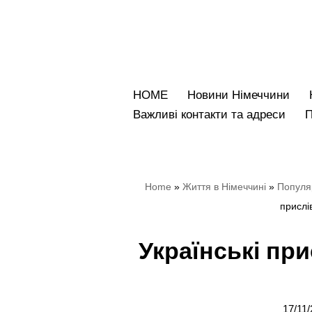
Перейти
до
вмісту
HOME
Новини Німеччини
Bажливі контакти та адреси
Home
»
Життя в Німеччині
»
Популяр
прислі
Українські при
17/11