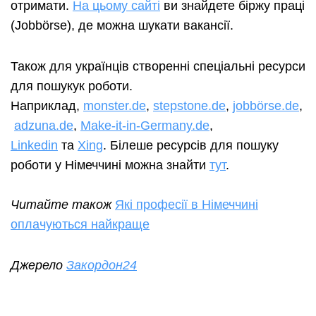
отримати.
На цьому сайті
ви знайдете біржу праці
(Jobbörse), де можна шукати вакансії.
Також для українців створенні спеціальні ресурси
для пошукук роботи.
Наприклад,
monster.de
,
stepstone.de
,
jobbörse.de
,
adzuna.de
,
Make-it-in-Germany.de
,
Linkedin
та
Xing
. Білеше ресурсів для пошуку
роботи у Німеччині можна знайти
тут
.
Читайте також
Які професії в Німеччині
оплачуються найкраще
Джерело
Закордон24