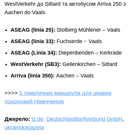
WestVerkehr до Sittard та автобусом Arriva 250 з
Aachen do Vaals.
ASEAG (linia 25):
Stolberg Mühlener – Vaals
ASEAG (linia 33):
Fuchserde − Vaals
ASEAG (Linia 34):
Diepenbenden – Kerkrade
WestVerkehr (SB3):
Geilenkirchen – Sittard
Arriva (linia 350):
Aachen – Vaals
>>>>
5 тематичних маршрутів для цікавих
подорожей Німеччиною
Джерело:
tz.de,
Deutschlandtarifverbund GmbH
,
ukrainskagazeta