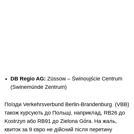
DB Regio AG:
Züssow – Świnoujście Centrum
(Swinemünde Zentrum)
Поїзди Verkehrsverbund Berlin-Brandenburg (VBB)
також курсують до Польщі, наприклад, RB26 до
Kostrzyn або RB91 до Zielonа Górа. На жаль,
квиток за 9 євро не дійсний після перетину