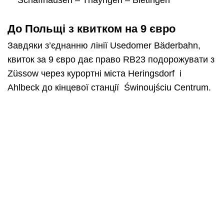
Schaffhausen – Thayngen – Bietingen
До Польщі з квитком на 9 євро
Завдяки з’єднанню лінії Usedomer Bäderbahn,
квиток за 9 євро дає право RB23 подорожувати з
Züssow через курортні міста Heringsdorf і
Ahlbeck до кінцевої станції Świnoujściu Centrum.