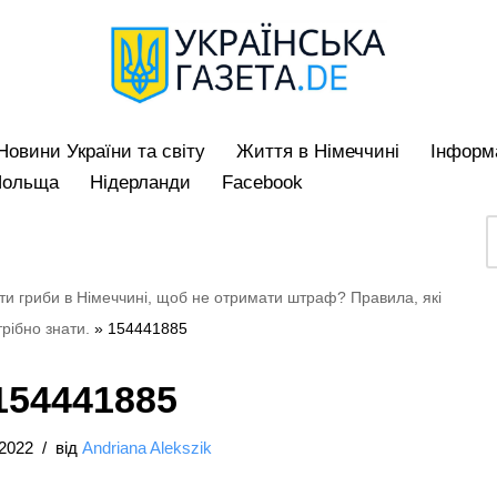
Hовини України та світу
Життя в Німеччині
Iнформа
Польща
Нідерланди
Facebook
ти гриби в Німеччині, щоб не отримати штраф? Правила, які
рібно знати.
»
154441885
154441885
/2022
від
Andriana Alekszik