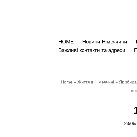
Перейти
до
вмісту
HOME
Новини Німеччини
Bажливі контакти та адреси
Home
»
Життя в Німеччині
»
Як збира
пот
23/06