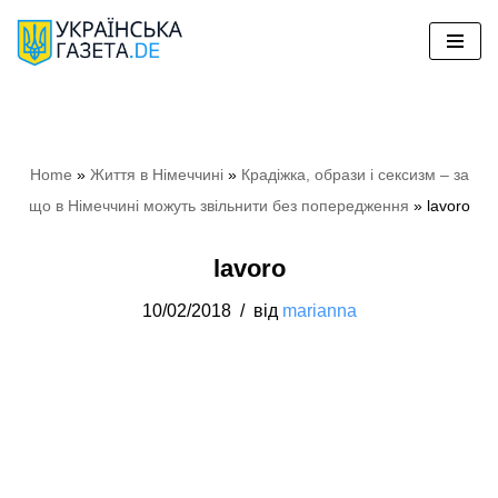
Перейти
до
вмісту
Home
»
Життя в Німеччині
»
Крадіжка, образи і сексизм – за
що в Німеччині можуть звільнити без попередження
»
lavoro
lavoro
10/02/2018
від
marianna