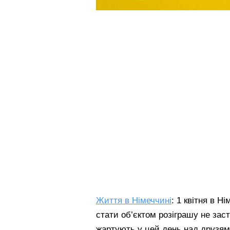
Життя в Німеччині
: 1 квітня в Ні
стати об’єктом розіграшу не зас
жартують у цей день над друзями