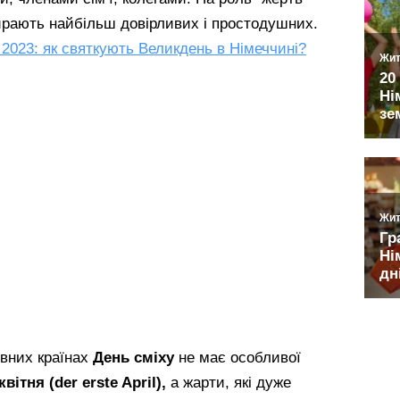
ирають найбільш довірливих і простодушних.
 2023: як святкують Великдень в Німеччині?
овних країнах
День сміху
не має особливої
 квітня
(der erste April),
а жарти, які дуже