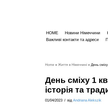
Перейти
до
вмісту
HOME
Новини Німеччини
Bажливі контакти та адреси
Home
»
Життя в Німеччині
»
День сміху 
День сміху 1 кв
історія та трад
01/04/2023
від
Andriana Alekszik