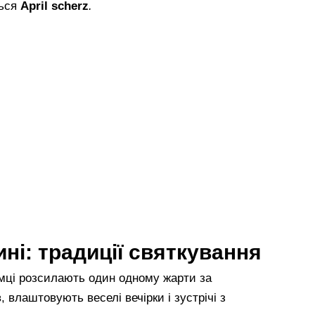
ться
April scherz
.
ині: традиції святкування
німці розсилають один одному жарти за
, влаштовують веселі вечірки і зустрічі з