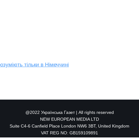
зрозуміють тільки в Німеччині
@2022 Українська Газет | All rights reserved
NEW EUROPEAN MEDIA LTD
Suite C4-6 Canfield Place London NW6 3BT, United Kingdom
VAT REG NO: GB159109891