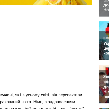
меччині, як і в усьому світі, від перспективи
трахований ніхто. Німці з задоволенням
, членами сім’ї, колегами. На роль “жертв”