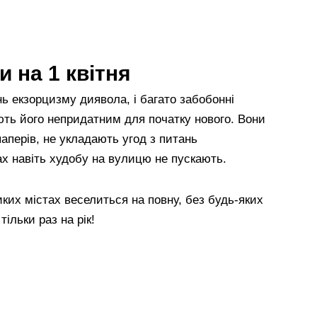
и на 1 квітня
ень екзорцизму диявола, і багато забобонні
ють його непридатним для початку нового. Вони
аперів, не укладають угод з питань
лах навіть худобу на вулицю не пускають.
ких містах веселиться на повну, без будь-яких
ільки раз на рік!