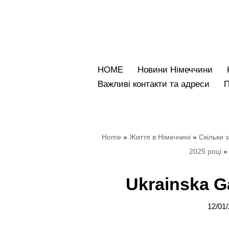
Перейти
до
вмісту
HOME
Новини Німеччини
Bажливі контакти та адреси
Home
»
Життя в Німеччині
»
Скільки 
2025 році
Ukrainska Ga
12/01