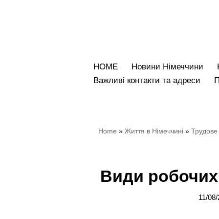
Перейти
до
вмісту
HOME
Новини Німеччини
Bажливі контакти та адреси
Home
»
Життя в Німеччині
»
Трудове 
Види робочих 
11/08