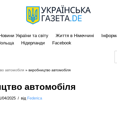
Hовини України та світу
Життя в Німеччині
Iнформа
Польща
Нідерланди
Facebook
во автомобіля
»
виробництво автомобіля
цтво автомобіля
1/04/2025
від
Federica