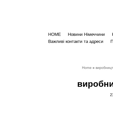
Перейти
до
вмісту
HOME
Новини Німеччини
Bажливі контакти та адреси
Home
»
виробницт
виробни
2